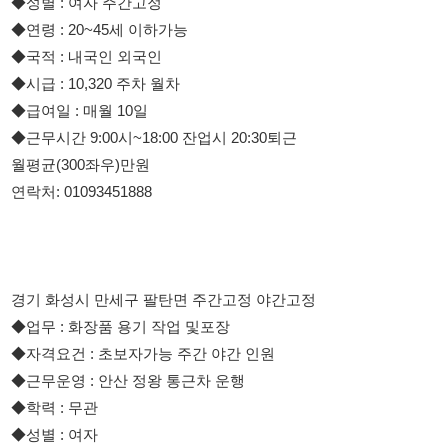
◆급여일 : 매월 10일
◆근무시간 9:00시~18:00 잔업시 20:30퇴근
월평균(300좌우)만원
연락처: 01093451888
경기 화성시 만세구 팔탄면 주간고정 야간고정
◆업무 : 화장품 용기 작업 및포장
◆자격요건 : 초보자가능 주간 야간 인원
◆근무운영 : 안산 정왕 통근차 운행
◆학력 : 무관
◆성별 : 여자
◆연령 : 20~60세 이하가능
◆국적 : 내국인/ 외국인가능 F2,4,5,6비자 h2취업비자 가능 영주
권(국적취득자가능)
◆시급 : 10,320주차 월차 가불 주급 가능
◆급여일 : 매월 30