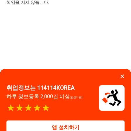
하루 정보등록 2,000건 이상
(평일기준)
114114구인구직 주식회사
★★★★★
대표자 : 장정훈
앱 설치하기
사업자등록번호 : 440-86-03247
주소 : 인천광역시 연수구 인천타워대로 301, B동 809호
이메일 : 114114korea@naver.com
직업정보제공사업 신고번호 : J1514020250001
통신판매업 신고번호 : 2026-인천연수구-1607
© 114114구인구직. All rights reserved.