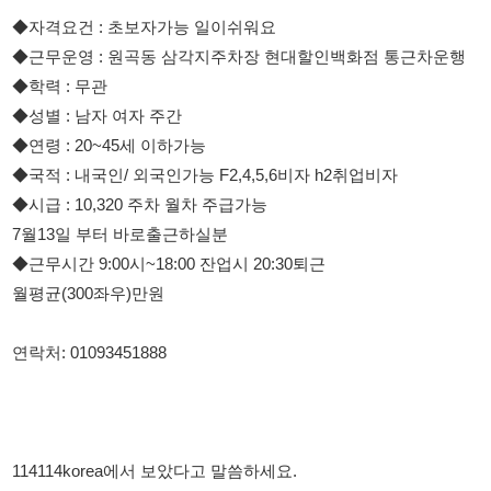
◆시급 : 10,320 주차 월차 주급가능
7월13일 부터 바로출근하실분
◆근무시간 9:00시~18:00 잔업시 20:30퇴근
월평균(300좌우)만원
연락처: 01093451888
114114korea에서 보았다고 말씀하세요.
채용 담당자 정보 열람 시 주의사항
채용 담당자의 개인정보(이름, 연락처)는 "개인정보 보호법" 제15조
및 제17조에 따라 채용 및 취업의 목적을 위해 제공된 정보입니다.
이를 채용 및 취업 이외의 목적으로 무단 사용, 복제, 배포, 또는 제3
자에게 제공할 경우 "개인정보 보호법" 제70조에 의거하여
10년 이
하의 징역 또는 1억원 이하의 벌금
에 처할 수 있음을 엄중히 경고합
니다.