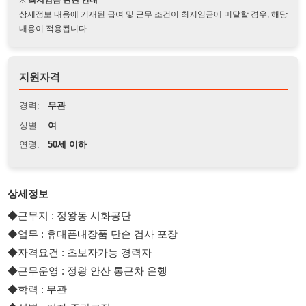
지원자격
경력:
무관
성별:
여
연령:
50세 이하
상세정보
◆근무지 : 정왕동 시화공단
◆업무 : 휴대폰내장품 단순 검사 포장
◆자격요건 : 초보자가능 경력자
◆근무운영 : 정왕 안산 통근차 운행
◆학력 : 무관
◆성별 : 여자 주간고정
◆연령 : 20~45세 이하가능
◆국적 : 내국인 외국인
◆시급 : 10,320 주차 월차