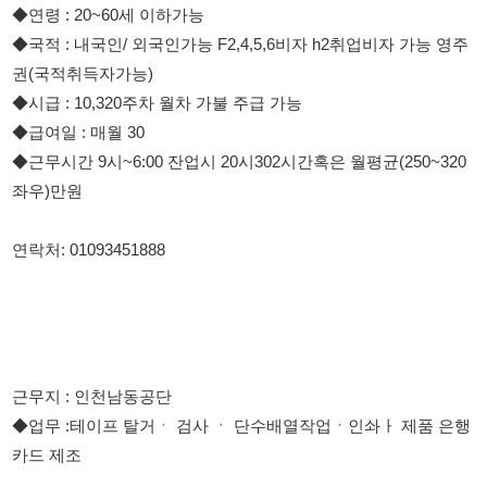
◆근무시간 9시~6:00 잔업시 20시302시간혹은 월평균(250~320
좌우)만원
연락처: 01093451888
근무지 : 인천남동공단
◆업무 :테이프 탈거ㆍ 검사 ㆍ 단수배열작업ㆍ인솨ㅏ 제품 은행
카드 제조
◆자격요건 : 초보자가능 일이쉬워요
◆근무운영 : 원곡동 삼각지주차장 현대할인백화점 통근차운행
◆학력 : 무관
◆성별 : 남자 여자 주간
◆연령 : 20~45세 이하가능
◆국적 : 내국인/ 외국인가능 F2,4,5,6비자 h2취업비자