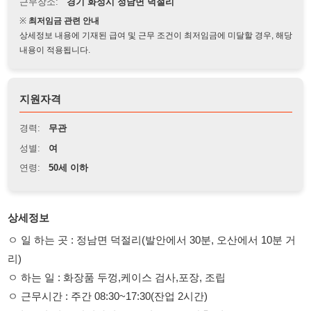
상세정보 내용에 기재된 급여 및 근무 조건이 최저임금에 미달할 경우, 해당
내용이 적용됩니다.
지원자격
경력:
무관
성별:
여
연령:
50세 이하
상세정보
ㅇ 일 하는 곳 : 정남면 덕절리(발안에서 30분, 오산에서 10분 거
리)
ㅇ 하는 일 : 화장품 두껑,케이스 검사,포장, 조립
ㅇ 근무시간 : 주간 08:30~17:30(잔업 2시간)
- 월 10일 정도 잔업하며, 토요일 특근은 간혹 있음
ㅇ 급여 : 최저시급, 주휴,월차수당, 퇴직금, 3.3% 소득세
- 월 평균 250~260만원
ㅇ 기타 : 통근 차량 운행(오산, 향남/발안), 제전복(상의)과 위생