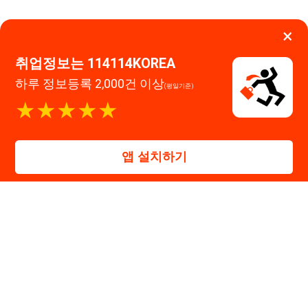
앱 설치하기
114114구인구직 주식회사
대표자 : 장정훈
사업자등록번호 : 440-86-03247
주소 : 인천광역시 연수구 인천타워대로 301, B동 809호
이메일 : 114114korea@naver.com
직업정보제공사업 신고번호 : J1514020250001
통신판매업 신고번호 : 2026-인천연수구-1607
© 114114구인구직. All rights reserved.