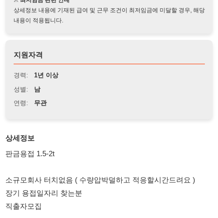
지원자격
경력:
1년 이상
성별:
남
연령:
무관
상세정보
판금용접 1.5-2t
소규모회사 터치없음 ( 수량압박덜하고 적응할시간드려요 )
장기 용접일자리 찾는분
직출자모집
6개월후 시급인상
월-금