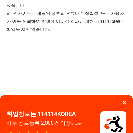
×
취업정보는 114114KOREA
하루 정보등록 2,000건 이상
(평일기준)
★★★★★
이용약관
개인정보처리방침
임금체불사업주
0507-1488-0453
고객센터:
운영시간: 09:00 ~ 18:00 (주말·공휴일 휴무)
앱 설치하기
114114구인구직 주식회사
대표자 : 장정훈
사업자등록번호 : 440-86-03247
주소 : 인천광역시 연수구 인천타워대로 301, B동 809호