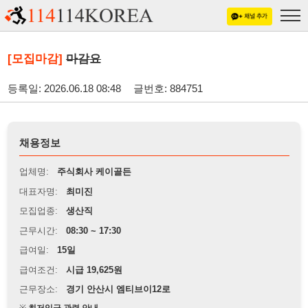
[모집마감]
마감요
등록일: 2026.06.18 08:48
글번호: 884751
채용정보
업체명:
주식회사 케이골든
대표자명:
최미진
모집업종:
생산직
근무시간:
08:30 ~ 17:30
급여일:
15일
급여조건:
시급 19,625원
근무장소:
경기 안산시 엠티브이12로
※
최저임금 관련 안내
상세정보 내용에 기재된 급여 및 근무 조건이 최저임금에 미달할 경우, 해당
내용이 적용됩니다.