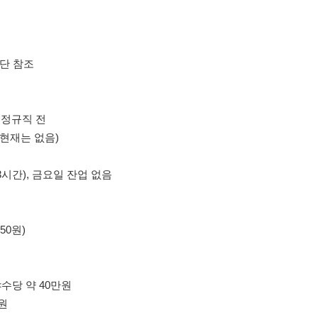
음)
, 금요일 잔업 없음
40만원
터미널맞은편(07:00)-본사
00)-오산대역(07:05)-우미아파트정류장(07:06)-병점역(07:15)-병점중심상가(07:
:10)-본사