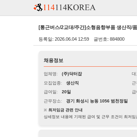
[통근버스/2교대/주간]소형음향부품 생산직/품질/출하 직원
등록일: 2026.06.04 12:59
글번호: 884800
채용정보
업체명:
(주)닥터잡
대표자명:
모집업종:
생산직
근무시간:
0
급여일:
20일
급여조건:
월
근무장소:
경기 화성시 능동 1056 범천정밀
※
최저임금 관련 안내
상세정보 내용에 기재된 급여 및 근무 조건이 최저임금에 미달할 
지원자격
경력:
무관
성별:
무관