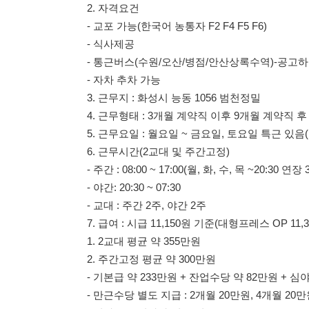
3. 근무지 : 화성시 능동 1056 범천정밀
4. 근무형태 : 3개월 계약직 이후 9개월 계약직 후 정규직 전
5. 근무요일 : 월요일 ~ 금요일, 토요일 특근 있음(현재는 없
6. 근무시간(2교대 및 주간고정)
- 주간 : 08:00 ~ 17:00(월, 화, 수, 목 ~20:30 연장 3시간)
- 야간: 20:30 ~ 07:30
- 교대 : 주간 2주, 야간 2주
7. 급여 : 시급 11,150원 기준(대형프레스 OP 11,350원)
1. 2교대 평균 약 355만원
2. 주간고정 평균 약 300만원
- 기본급 약 233만원 + 잔업수당 약 82만원 + 심야수당 약 
- 만근수당 별도 지급 : 2개월 20만원, 4개월 20만원
- 성과금 분기마다 별도 지급
- 여름휴가/명절 귀향비 별도
- 교육비/학자금 지원
- 지급일 : 익월 20일 지급
8. 통근노선수원
- 수원 : 화서역(06:50)-수원역(파출소앞)(06:53)-수원버스
- 오산:/병점 : 오산LG베스트샵(06:45)-오산 궐동등기소(07:
- 안산/수원 : 상록수역(06:45)-수원 순복음교회버스정류장(07