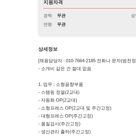
연령:
무관
상세정보
[채용담당자 : 010-7664-2185 전화나 문자(범천정/성명/
- 소개비 같은 건 절대 없음
1. 업무 : 소형음향부품
- 스탬핑 정열(2교대)
- 자동화 OP(2교대)
- 소형프레스 OP(2교대 및 주간고정)
- 대형프레스 OP(주간고정)
- 품질검사(주간고정)
- 생산관리 출하(주간고정)
2. 자격요건
- 교포 가능(한국어 농통자 F2 F4 F5 F6)
- 식사제공
- 통근버스(수원/오산/병점/안산상록수역)-공고하단 참조
- 자차 추차 가능