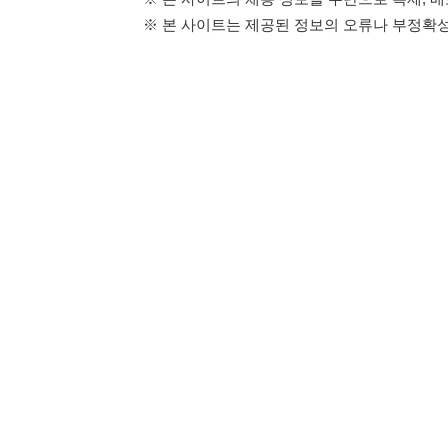
114114구인구직 주식회사
이용약관
개인정보처리방
대표자 : 장정훈
사업자등록번호 : 440-86-03247
주소 : 인천광역시 연수구 인천타워대로 301, B동 809호
이메일 : 114114korea@naver.com
직업정보제공사업 신고번호 : J1514020250001