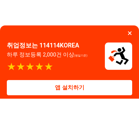
고객센터 문의 남기기
앱 설치하기
114114구인구직 주식회사
대표자 : 장정훈
사업자등록번호 : 440-86-03247
주소 : 인천광역시 연수구 인천타워대로 301, B동 809호
이메일 : 114114korea@naver.com
직업정보제공사업 신고번호 : J1514020250001
통신판매업 신고번호 : 2026-인천연수구-1607
© 114114구인구직. All rights reserved.