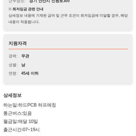
상세정보 내용에 기재된 급여 및 근무 조건이 최저임금에 미달할 경우, 해당
내용이 적용됩니다.
지원자격
경력:
무관
성별:
남
연령:
45세 이하
상세정보
하는일:하드PCB 하프에칭
통근버스:있음
월급일:매달 10일
출근시간:07~19시
일난이도:편함,쉬움
상여금:매달 50만원~60만원
수당: 매달 만근수당(10만원)
매달 추가수당(10만원)