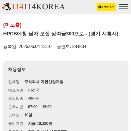
(미노출)
HPCB에칭 남자 모집 상여금300프로 - (경기 시흥시)
등록일: 2026.06.04 13:10
글번호: 884804
채용정보
업체명:
주식회사 가현산업개발
대표자명:
이경국
모집업종:
생산직
근무시간:
07:00 ~ 19:00
급여일:
10일
급여조건:
시급 10,320원
근무장소:
경기 안산시 신원로305
※
최저임금 관련 안내