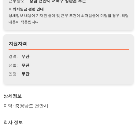
상세정보 내용에 기재된 급여 및 근무 조건이 최저임금에 미달할 경우, 해당
내용이 적용됩니다.
지원자격
경력:
무관
성별:
무관
연령:
무관
상세정보
지역: 충청남도 천안시
회사 정보
회사명: 친환경 전기 자동차 부품생산
연락처: 010-2166-56831
근무장소: 천안 서북구 성환읍