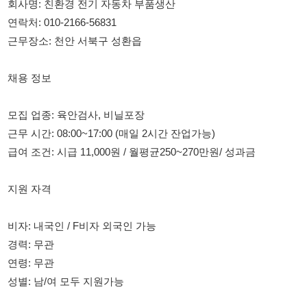
채용 정보
모집 업종: 육안검사, 비닐포장
근무 시간: 08:00~17:00 (매일 2시간 잔업가능)
급여 조건: 시급 11,000원 / 월평균250~270만원/ 성과금
지원 자격
비자: 내국인 / F비자 외국인 가능
경력: 무관
연령: 무관
성별: 남/여 모두 지원가능
> 6개월 뒤 정규직 전환 가능 (바로 4대보험 가입)
> 성과금지급
> 생일선물 파티
> 식사제공(점심, 저녁) / 음료제공 (커피, 차)
> 눈치없는 자유로운 연차사용 가능