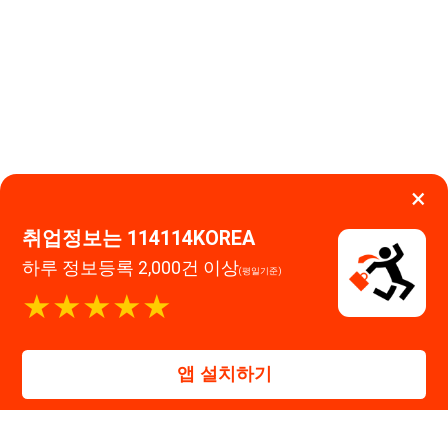
(평일기준)
고객센터 문의 남기기
★★★★★
114114구인구직 주식회사
앱 설치하기
대표자 : 장정훈
사업자등록번호 : 440-86-03247
주소 : 인천광역시 연수구 인천타워대로 301, B동 809호
이메일 : 114114korea@naver.com
직업정보제공사업 신고번호 : J1514020250001
통신판매업 신고번호 : 2026-인천연수구-1607
© 114114구인구직. All rights reserved.