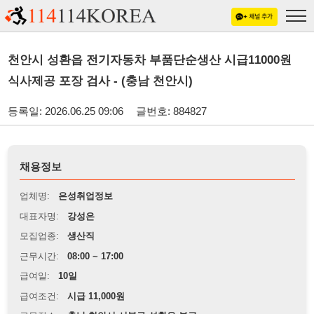
천안시 성환읍 전기자동차 부품단순생산 시급11000원
식사제공 포장 검사 - (충남 천안시)
등록일: 2026.06.25 09:06
글번호: 884827
채용정보
업체명:
은성취업정보
대표자명:
강성은
모집업종:
생산직
근무시간:
08:00 ~ 17:00
급여일:
10일
급여조건:
시급 11,000원
근무장소:
충남 천안시 서북구 성환읍 부근
※
최저임금 관련 안내