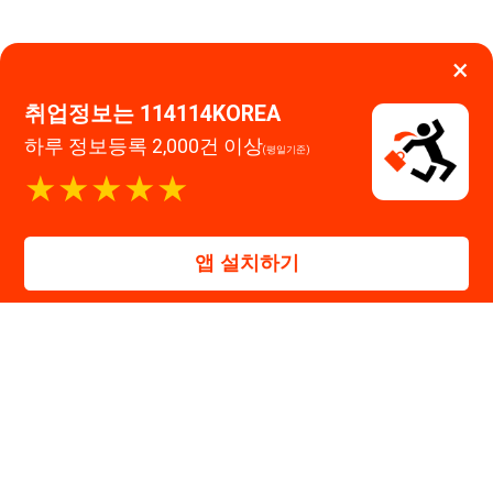
대표자 : 장정훈
사업자등록번호 : 440-86-03247
주소 : 인천광역시 연수구 인천타워대로 301, B동 809호
이메일 : 114114korea@naver.com
직업정보제공사업 신고번호 : J1514020250001
통신판매업 신고번호 : 2026-인천연수구-1607
© 114114구인구직. All rights reserved.