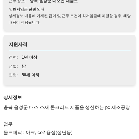
상세정보 내용에 기재된 급여 및 근무 조건이 최저임금에 미달할 경우, 해당
내용이 적용됩니다.
지원자격
경력:
1년 이상
성별:
남
연령:
50세 이하
상세정보
충북 음성군 대소 소재 콘크리트 제품을 생산하는 pc 제조공장
업무
몰드제작 : 아크, co2 용접(절단등)
자격
- 용접 초보는 월 360(기본 270+잔업 15일, 1일4시간) , 용접자체
교육