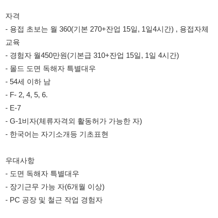
- 경험자 월450만원(기본급 310+잔업 15일, 1일 4시간)
- 몰드 도면 독해자 특별대우
- 54세 이하 남
- F- 2, 4, 5, 6.
- E-7
- G-1비자(체류자격외 활동허가 가능한 자)
- 한국어는 자기소개등 기초표현
우대사항
- 도면 독해자 특별대우
- 장기근무 가능 자(6개월 이상)
- PC 공장 및 철근 작업 경험자
기타
- 성실근로자 분기별 인센티브 지급, 6개월 이상 근속자 월급인상
- 기숙사(신축빌라) 제공
- 3끼 제공
- 4대 보험 적용