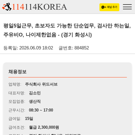
평일5일근무, 초보자도 가능한 단순업무, 검사만 하는일,
주유비O, 나이제한없음 - (경기 화성시)
등록일: 2026.06.09 18:02
글번호: 884852
채용정보
업체명:
주식회사 위드서브
대표자명:
김소민
모집업종:
생산직
근무시간:
08:30 ~ 17:00
급여일:
15일
급여조건:
월급 2,300,000원
근무장소:
경기 화성시 향남읍, 발안부근
※
최저임금 관련 안내