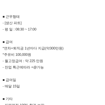
■ 급여
*연차+퇴직금 1년마다 지급(약300만원)
*주유비 100,000원
- 월고정급여 : 약 225 만원
- 잔업 특근에따라 +@가능
■ 급여일
- 매달 15일
■ 기타
- 자체면접 100% 합격 보장
- 휴게시간 많음, 업무강도 낮음
- 주차가능, 연차 및 퇴직금 1년정산 지급
- 장기근무가능, 4보험선택가능 (3.3%가입 가능)
- 냉,난방되는 실내근무
- 소득 미신고 가능 + 가족통장 급여가능
- 바로 출근가능(출근일자 조정가능)