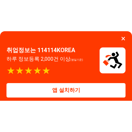
★★★★★
0507-1488-0453
고객센터:
운영시간: 09:00 ~ 18:00 (주말·공휴일 휴무)
앱 설치하기
114114구인구직 주식회사
대표자 : 장정훈
사업자등록번호 : 440-86-03247
주소 : 인천광역시 연수구 인천타워대로 301, B동 809호
이메일 : 114114korea@naver.com
직업정보제공사업 신고번호 : J1514020250001
통신판매업 신고번호 : 2026-인천연수구-1607
© 114114구인구직. All rights reserved.