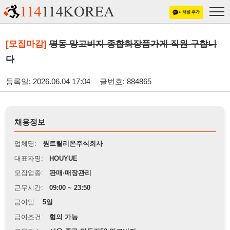
[모집마감]
명동 망고비지 종합화장품가게 직원 구합니
다
등록일: 2026.06.04 17:04
글번호: 884865
채용정보
업체명:
원트릴리온주식회사
대표자명:
HOUYUE
모집업종:
판매·매장관리
근무시간:
09:00 ~ 23:50
급여일:
5일
급여조건:
협의 가능
근무장소:
서울 중구 멍동길52 망고비지
※
최저임금 관련 안내