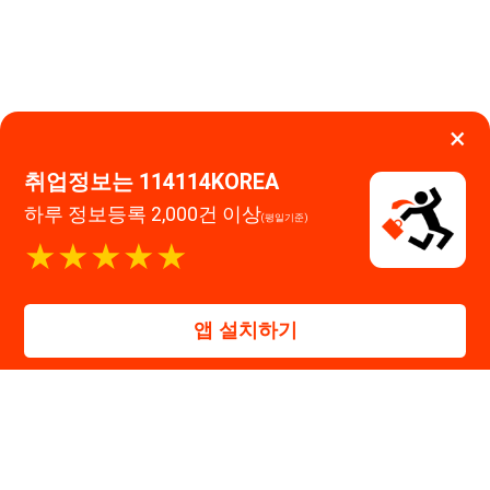
★★★★★
0507-1488-0453
고객센터:
운영시간: 09:00 ~ 18:00 (주말·공휴일 휴무)
앱 설치하기
114114구인구직 주식회사
대표자 : 장정훈
사업자등록번호 : 440-86-03247
주소 : 인천광역시 연수구 인천타워대로 301, B동 809호
이메일 : 114114korea@naver.com
직업정보제공사업 신고번호 : J1514020250001
통신판매업 신고번호 : 2026-인천연수구-1607
© 114114구인구직. All rights reserved.