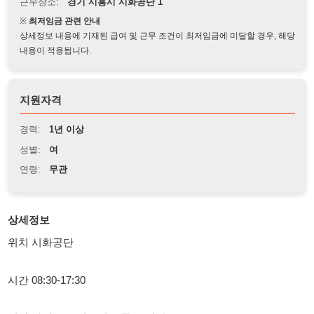
상세정보 내용에 기재된 급여 및 근무 조건이 최저임금에 미달할 경우, 해당
내용이 적용됩니다.
지원자격
경력:
1년 이상
성별:
여
연령:
무관
상세정보
위치 시화공단
시간 08:30-17:30
여자 좌식근무 빌코니 부품 조립업무
일간단합니다
단순작업
내일부터출근 가능하신분 연락주세요