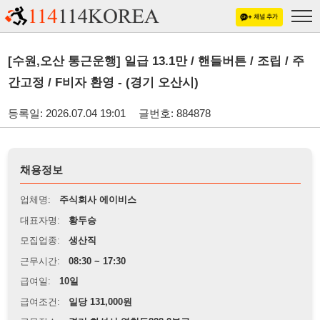
[수원,오산 통근운행] 일급 13.1만 / 핸들버튼 / 조립 / 주
간고정 / F비자 환영 - (경기 오산시)
등록일: 2026.07.04 19:01
글번호: 884878
채용정보
업체명:
주식회사 에이비스
대표자명:
황두승
모집업종:
생산직
근무시간:
08:30 ~ 17:30
급여일:
10일
급여조건:
일당 131,000원
근무장소:
경기 화성시 영천동828-2부근
※
최저임금 관련 안내