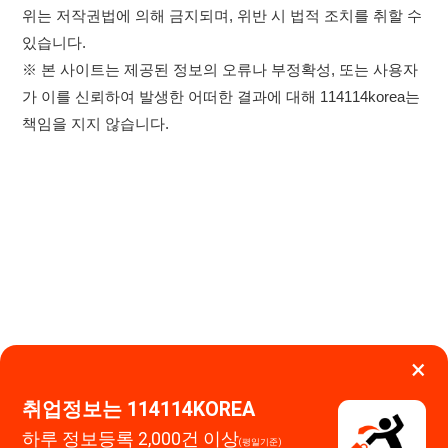
×
취업정보는 114114KOREA
하루 정보등록 2,000건 이상
이용약관
개인정보처리방침
임금체불사업주
(평일기준)
★★★★★
0507-1488-0453
고객센터:
운영시간: 09:00 ~ 18:00 (주말·공휴일 휴무)
114114구인구직 주식회사
앱 설치하기
대표자 : 장정훈
사업자등록번호 : 440-86-03247
주소 : 인천광역시 연수구 인천타워대로 301, B동 809호
이메일 : 114114korea@naver.com
직업정보제공사업 신고번호 : J1514020250001
통신판매업 신고번호 : 2026-인천연수구-1607