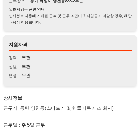
상세정보 내용에 기재된 급여 및 근무 조건이 최저임금에 미달할 경우, 해당
내용이 적용됩니다.
지원자격
경력:
무관
성별:
무관
연령:
무관
상세정보
근무지: 동탄 영천동(스마트키 및 핸들버튼 제조 회사)
근무일 : 주 5일 근무
근무시간 : 주간고정 08:30 ~ 17:30 * 잔업 시 2시간 추가근무 * 평
균 주 1~3회
급여조건 : 일급 100,000원 / 잔업 시 131,000원