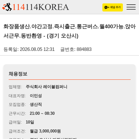
화장품생산.야간고정.즉시출근.통근버스.월400가능.앉아
서근무.동반환영 - (경기 오산시)
등록일: 2026.08.05 12:31
글번호: 884883
채용정보
업체명:
주식회사 레이블컴퍼니
대표자명:
이민성
모집업종:
생산직
근무시간:
21:00 ~ 08:30
급여일:
10일
급여조건:
월급 3,000,000원
근무장소:
경기 오산시 가장산업단지
※
최저임금 관련 안내