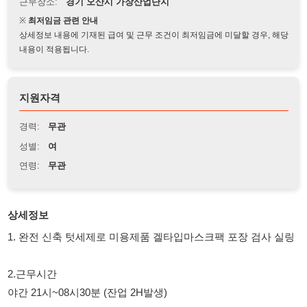
상세정보 내용에 기재된 급여 및 근무 조건이 최저임금에 미달할 경우, 해당
내용이 적용됩니다.
지원자격
경력:
무관
성별:
여
연령:
무관
상세정보
1. 완전 신축 텃세제로 미용제품 겔타입마스크팩 포장 검사 실링
2.근무시간
야간 21시~08시30분 (잔업 2H발생)
3.급여: 월평균 400만원
1~말일 10일 급여
4.근무복장 : 제전복상하의