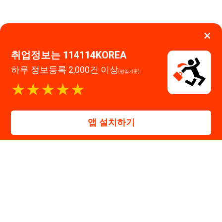
대표자 : 장정훈
사업자등록번호 : 440-86-03247
주소 : 인천광역시 연수구 인천타워대로 301, B동 809호
이메일 : 114114korea@naver.com
직업정보제공사업 신고번호 : J1514020250001
통신판매업 신고번호 : 2026-인천연수구-1607
© 114114구인구직. All rights reserved.