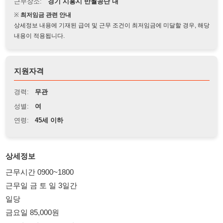
상세정보 내용에 기재된 급여 및 근무 조건이 최저임금에 미달할 경우, 해당
내용이 적용됩니다.
지원자격
경력:
무관
성별:
여
연령:
45세 이하
상세정보
근무시간 0900~1800
근무일 금 토 일 3일간
일당
금요일 85,000원
토, 일요일 127,500원
조그마한 전자제품 치수 측정해주는 일입니다.
앉아서하는 일이고 쾌적한 신규건물 내부에서 하는업무입니다.