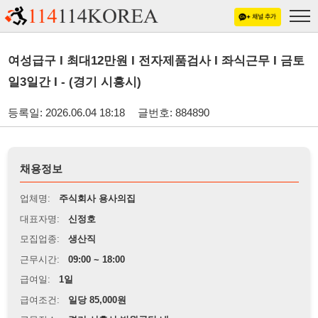
여성급구 I 최대12만원 I 전자제품검사 I 좌식근무 I 금토
일3일간 I - (경기 시흥시)
등록일: 2026.06.04 18:18
글번호: 884890
채용정보
업체명:
주식회사 용사의집
대표자명:
신정호
모집업종:
생산직
근무시간:
09:00 ~ 18:00
급여일:
1일
급여조건:
일당 85,000원
근무장소:
경기 시흥시 반월공단 내
※
최저임금 관련 안내