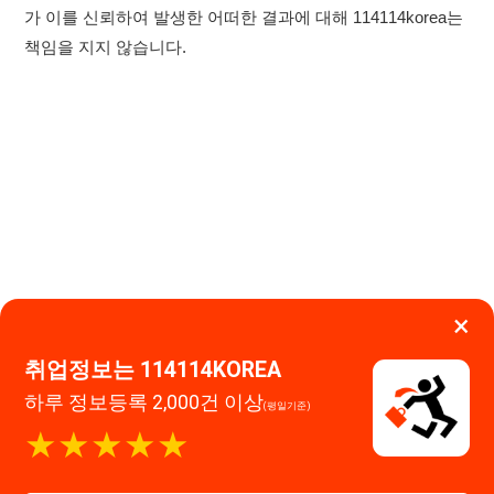
×
취업정보는 114114KOREA
하루 정보등록 2,000건 이상
(평일기준)
이용약관
개인정보처리방침
임금체불사업주
★★★★★
고객센터 문의 남기기
114114구인구직 주식회사
앱 설치하기
대표자 : 장정훈
사업자등록번호 : 440-86-03247
주소 : 인천광역시 연수구 인천타워대로 301, B동 809호
이메일 : 114114korea@naver.com
직업정보제공사업 신고번호 : J1514020250001
통신판매업 신고번호 : 2026-인천연수구-1607
© 114114구인구직. All rights reserved.