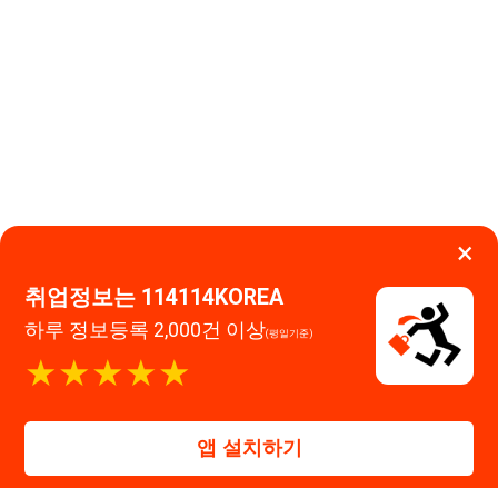
×
취업정보는 114114KOREA
하루 정보등록 2,000건 이상
(평일기준)
★★★★★
이용약관
개인정보처리방침
임금체불사업주
고객센터 문의 남기기
앱 설치하기
114114구인구직 주식회사
대표자 : 장정훈
사업자등록번호 : 440-86-03247
주소 : 인천광역시 연수구 인천타워대로 301, B동 809호
이메일 : 114114korea@naver.com
직업정보제공사업 신고번호 : J1514020250001
통신판매업 신고번호 : 2026-인천연수구-1607
© 114114구인구직. All rights reserved.