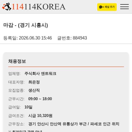
마감 - (경기 시흥시)
등록일: 2026.06.30 15:46
글번호: 884943
채용정보
업체명:
주식회사 앤트워크
대표자명:
최은정
모집업종:
생산직
근무시간:
09:00 ~ 18:00
급여일:
10일
급여조건:
시급 10,320원
근무장소:
경기 안산시 안산역 유통상가 부근 / 파세코 인근 위치
※
최저임금 관련 안내
상세정보 내용에 기재된 급여 및 근무 조건이 최저임금에 미달할 경우, 해당
내용이 적용됩니다.