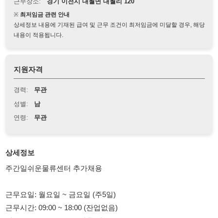
상세정보 내용에 기재된 급여 및 근무 조건이 최저임금에 미달할 경우, 해당
내용이 적용됩니다.
지원자격
경력:
무관
성별:
남
연령:
무관
상세정보
주간일쉬운물류센터 추가채용
근무요일: 월요일 ~ 금요일 (주5일)
근무시간: 09:00 ~ 18:00 (잔업없음)
일급: 105.000 (3.3% 공제후 입금)
일급은 익일오전 계좌입금