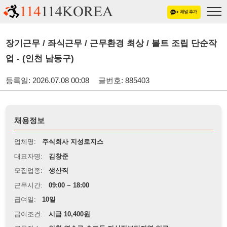
장기근무 / 좌식근무 / 근무환경 최상 / 볼트 조립 단순작
업 - (인천 남동구)
등록일: 2026.07.08 00:08
글번호: 885403
채용정보
업체명:
주식회사 지성로지스
대표자명:
김창준
모집업종:
생산직
근무시간:
09:00 ~ 18:00
급여일:
10일
급여조건:
시급 10,400원
근무장소:
인천 연수구 송도동 지식정보단지역 인근
※
최저임금 관련 안내