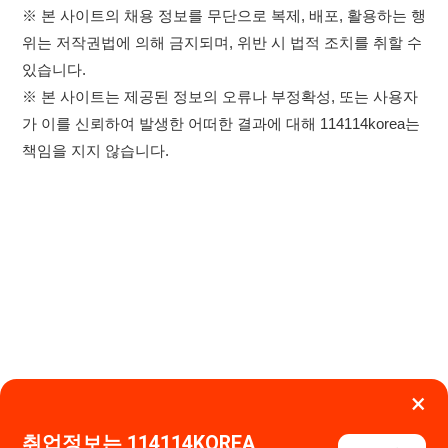
×
취업정보는 114114KOREA
하루 정보등록 2,000건 이상
이용약관
개인정보처리방침
임금체불사업주
(평일기준)
★★★★★
고객센터 문의 남기기
114114구인구직 주식회사
앱 설치하기
대표자 : 장정훈
사업자등록번호 : 440-86-03247
주소 : 인천광역시 연수구 인천타워대로 301, B동 809호
이메일 : 114114korea@naver.com