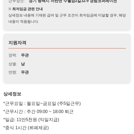
상세정보 내용에 기재된 급여 및 근무 조건이 최저임금에 미달할 경우, 해당
내용이 적용됩니다.
지원자격
경력:
무관
성별:
남
연령:
무관
상세정보
*근무요일 : 월요일~금요일 (주5일근무)
*근무시간 : 주간 09:00 ~ 18:00 퇴근
*일급: 11만5천원 (익일지급)
*중식 1시간 (뷔페제공)
*오전 오후 휴게시간제공
오산역 통근운행
근무복장 자율
업무매우쉬움