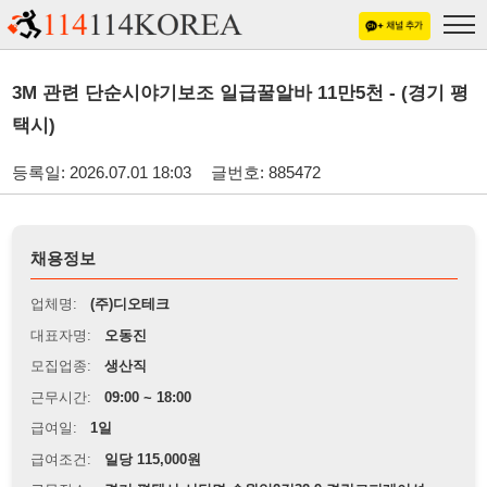
3M 관련 단순시야기보조 일급꿀알바 11만5천 - (경기 평
택시)
등록일: 2026.07.01 18:03
글번호: 885472
채용정보
업체명:
(주)디오테크
대표자명:
오동진
모집업종:
생산직
근무시간:
09:00 ~ 18:00
급여일:
1일
급여조건:
일당 115,000원
근무장소:
경기 평택시 서탄면 수월암2길32-9 경림코퍼레이션
※
최저임금 관련 안내