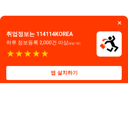
앱 설치하기
114114구인구직 주식회사
대표자 : 장정훈
사업자등록번호 : 440-86-03247
주소 : 인천광역시 연수구 인천타워대로 301, B동 809호
이메일 : 114114korea@naver.com
직업정보제공사업 신고번호 : J1514020250001
통신판매업 신고번호 : 2026-인천연수구-1607
© 114114구인구직. All rights reserved.