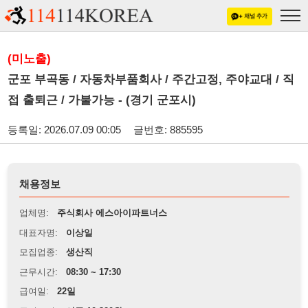
(미노출)
군포 부곡동 / 자동차부품회사 / 주간고정, 주야교대 / 직
접 출퇴근 / 가불가능 - (경기 군포시)
등록일: 2026.07.09 00:05
글번호: 885595
채용정보
업체명:
주식회사 에스아이파트너스
대표자명:
이상일
모집업종:
생산직
근무시간:
08:30 ~ 17:30
급여일:
22일
급여조건:
시급 10,320원
근무장소:
경기 군포시 부곡동 첨단산업단지 인근 자동차부품회사