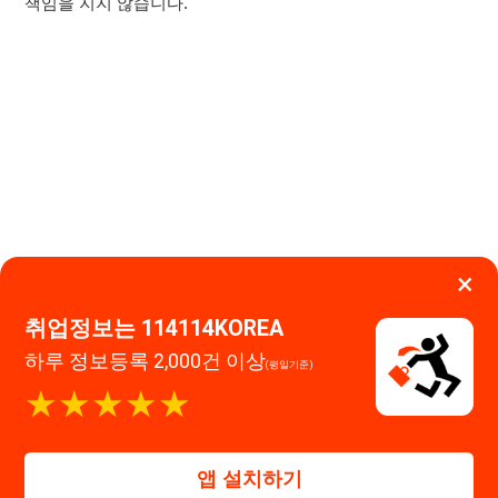
취업정보는 114114KOREA
이용약관
개인정보처리방침
임금체불사업주
하루 정보등록 2,000건 이상
(평일기준)
고객센터 문의 남기기
★★★★★
114114구인구직 주식회사
앱 설치하기
대표자 : 장정훈
사업자등록번호 : 440-86-03247
주소 : 인천광역시 연수구 인천타워대로 301, B동 809호
이메일 : 114114korea@naver.com
직업정보제공사업 신고번호 : J1514020250001
통신판매업 신고번호 : 2026-인천연수구-1607
© 114114구인구직. All rights reserved.