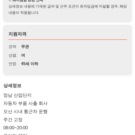
지원자격
경력:
무관
성별:
여
연령:
45세 이하
상세정보
정남 산업단지
자동차 부품 사출 회사
오산 시내 통근차 운행
주간 고정
08:00~20:00
급여일 15일
주휴수당 월차 퇴직금
오래 근무 하실분