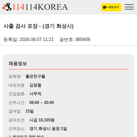
사출 검사 포장 - (경기 화성시)
등록일: 2026.08.07 11:21
글번호: 885608
채용정보
업체명:
좋은친구들
대표자명:
김정철
모집업종:
사무직
근무시간:
08:00 ~ 20:00
급여일:
15일
급여조건:
시급 10,320원
근무장소:
경기 화성시 음양 2길
※
최저임금 관련 안내
상세정보 내용에 기재된 급여 및 근무 조건이 최저임금에 미달할 경우, 해당
내용이 적용됩니다.