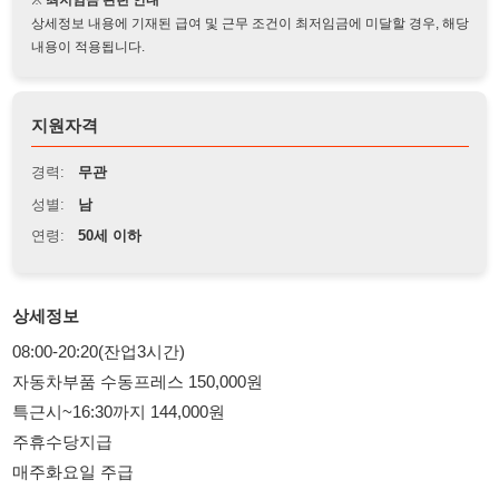
지원자격
경력:
무관
성별:
남
연령:
50세 이하
상세정보
08:00-20:20(잔업3시간)
자동차부품 수동프레스 150,000원
특근시~16:30까지 144,000원
주휴수당지급
매주화요일 주급
회사센트럴병원근처
010 5671 4453 여기로 연락주세요