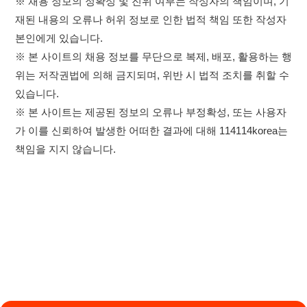
가 이를 신뢰하여 발생한 어떠한 결과에 대해 114114korea는
책임을 지지 않습니다.
×
취업정보는 114114KOREA
하루 정보등록 2,000건 이상
(평일기준)
★★★★★
이용약관
개인정보처리방침
임금체불사업주
0507-1488-0453
고객센터:
운영시간: 09:00 ~ 18:00 (주말·공휴일 휴무)
앱 설치하기
114114구인구직 주식회사