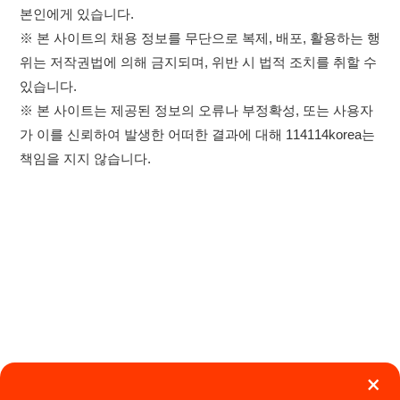
×
취업정보는 114114KOREA
이용약관
개인정보처리방침
임금체불사업주
하루 정보등록 2,000건 이상
(평일기준)
★★★★★
고객센터 문의 남기기
114114구인구직 주식회사
앱 설치하기
대표자 : 장정훈
사업자등록번호 : 440-86-03247
주소 : 인천광역시 연수구 인천타워대로 301, B동 809호