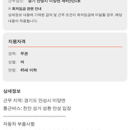
상세정보 내용에 기재된 급여 및 근무 조건이 최저임금에 미달할 경우, 해당
내용이 적용됩니다.
지원자격
경력:
무관
성별:
여
연령:
45세 이하
상세정보
근무 지역: 경기도 안성시 미양면
통근버스: 천안 성거 성환 안성 입장
-------------------------------------------
자동차 부품사항
엔진/조향장치/에어컨/베어링/변속기 등등 여러제품
-------------------------------------------
모집인원: 여 ( 육안검사 )
비자및년령: H2 ~F2456 / 47세 이하