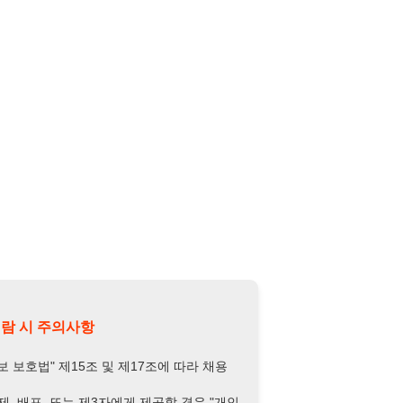
의사항
제15조 및 제17조에 따라 채용
또는 제3자에게 제공할 경우 "개인
억원 이하의 벌금
에 처할 수 있음을
담당자 정보 열람하기