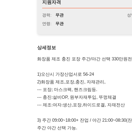
연령:
무관
상세정보
화장품 제조 충진 포장 주간/야간 선택 330만원전후 통근버
1)오산시 가장산업서로 56-24
2)화장품 제조,포장,충진, 자재관리,
--- 포장; 마스크팩, 핸즈크림등.
--- 충진:설비OP, 원부자재투입, 뚜껑체결
--- 제조:여자:생산,포장,하이드로겔, 자재전산
3) 주간 09:00~18:00+ 잔업 / 야간 21:00~08:30(잔업 2시간)
주간 야간 선택 가능.
4) 평균급여 주간 240~270 / 야간 300~330만원,
5)기숙사 40/20만원 1/2인.
6)72년생이하 여자 외국인비자 F-2,4,5,6