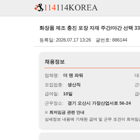
화장품 제조 충진 포장 자재 주간/야간 선택 330만원전후
등록일: 2026.07.17 13:26
글번호: 886144
채용정보
업체명:
더 맨 파워
대표자명:
모집업종:
생산직
근무시간:
0
급여일:
10일
급여조건:
시
근무장소:
경기 오산시 가장산업서로 56-24
※
최저임금 관련 안내
상세정보 내용에 기재된 급여 및 근무 조건이 최저임금에 미달할 
지원자격
경력:
무관
성별:
여