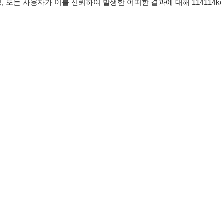
침
임금체불사업주
유튜브
인