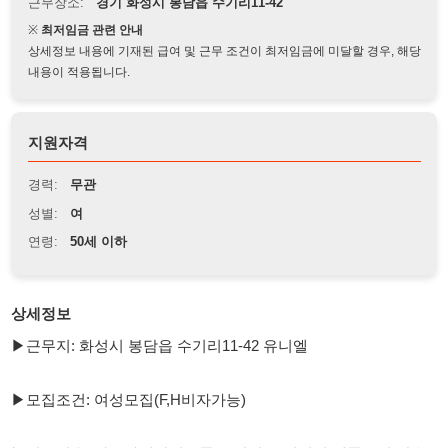
상세정보 내용에 기재된 급여 및 근무 조건이 최저임금에 미달할 경우, 해당
내용이 적용됩니다.
지원자격
경력:
무관
성별:
여
연령:
50세 이하
상세정보
▶근무지: 화성시 봉담읍 수기리11-42 유니엘
▶모집조건: 여성모집(F,H비자가능)
▶업무내용: 자동차내장제부품 도장업무(기계에 제품투입/단순
업무/업무강도낮음/입식근무)
▶근무시간: 08:30~17:30 (잔업발생시 기본2시간발생/생산량에