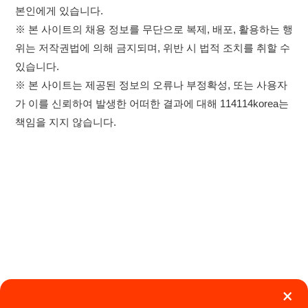
×
취업정보는 114114KOREA
이용약관
개인정보처리방침
임금체불사업주
하루 정보등록 2,000건 이상
(평일기준)
★★★★★
고객센터 문의 남기기
114114구인구직 주식회사
앱 설치하기
대표자 : 장정훈
사업자등록번호 : 440-86-03247
주소 : 인천광역시 연수구 인천타워대로 301, B동 809호