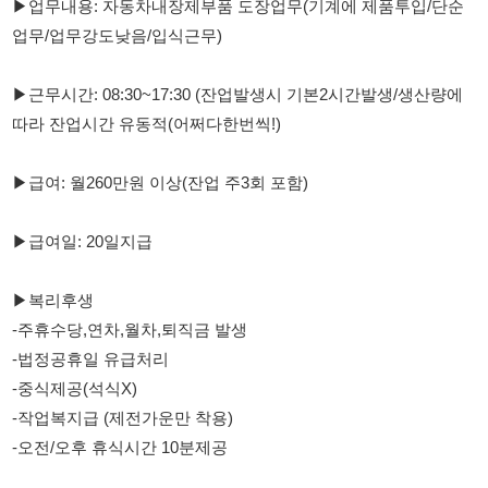
따라 잔업시간 유동적(어쩌다한번씩!)
▶급여: 월260만원 이상(잔업 주3회 포함)
▶급여일: 20일지급
▶복리후생
-주휴수당,연차,월차,퇴직금 발생
-법정공휴일 유급처리
-중식제공(석식X)
-작업복지급 (제전가운만 착용)
-오전/오후 휴식시간 10분제공
지원방법: 010-9611-6444 전화 또는 문자로(성함/나이/거주지/유
니엘)
남겨주시면 빠른안내 도와드리겠습니다:)