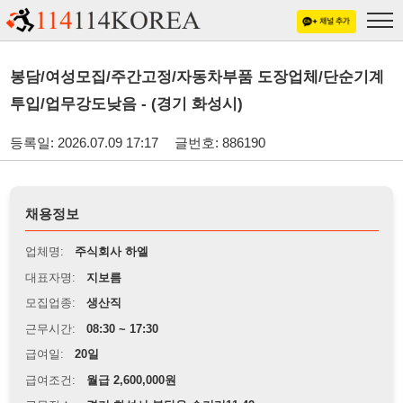
봉담/여성모집/주간고정/자동차부품 도장업체/단순기계
투입/업무강도낮음 - (경기 화성시)
등록일: 2026.07.09 17:17
글번호: 886190
채용정보
업체명:
주식회사 하엘
대표자명:
지보름
모집업종:
생산직
근무시간:
08:30 ~ 17:30
급여일:
20일
급여조건:
월급 2,600,000원
근무장소:
경기 화성시 봉담읍 수기리11-42
※
최저임금 관련 안내