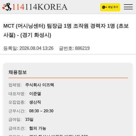
MCT (머시닝센터) 팀장급 1명 조작원 경력자 1명 (초보
사절) - (경기 화성시)
등록일: 2026.08.04 13:26
글번호: 886219
채용정보
업체명:
주식회사 이즈텍
대표자명:
이준열
모집업종:
생산직
근무시간:
08:30 ~ 20:30
급여일:
15일
급여조건:
협의 가능
근무장소:
경기 화성시 반월동 반월남김 133
※
최저임금 관련 안내