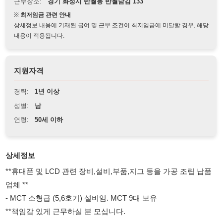
상세정보 내용에 기재된 급여 및 근무 조건이 최저임금에 미달할 경우, 해당
내용이 적용됩니다.
지원자격
경력:
1년 이상
성별:
남
연령:
50세 이하
상세정보
**휴대폰 및 LCD 관련 장비,설비,부품,지그 등을 가공 조립 납품
업체 **
- MCT 소형급 (5,6호기) 설비임. MCT 9대 보유
**책임감 있게 근무하실 분 모십니다.
MCT(머시닝 센터)를 이용한 가공
- 경력 1년 이상 경력자 우대 - 2명 (팀장급 1명 과 작업자 1명) 초
보사절