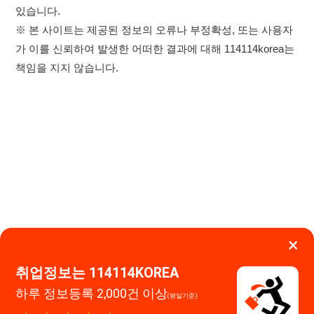
×
취업정보는 114114KOREA
하루 정보등록 2,000건 이상
이용약관
개인정보처리방침
임금체불사업주
(평일기준)
★★★★★
고객센터 문의 남기기
114114구인구직 주식회사
앱 설치하기
대표자 : 장정훈
사업자등록번호 : 440-86-03247
주소 : 인천광역시 연수구 인천타워대로 301, B동 809호
이메일 : 114114korea@naver.com
직업정보제공사업 신고번호 : J1514020250001
통신판매업 신고번호 : 2026-인천연수구-1607