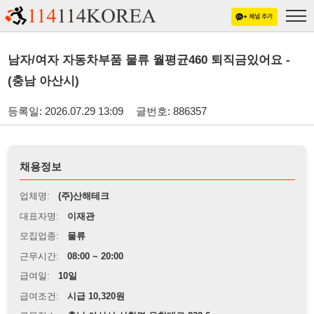
남자/여자 자동차부품 물류 월평균460 퇴직금있어요 -
(충남 아산시)
등록일: 2026.07.29 13:09
글번호: 886357
채용정보
업체명:
(주)산해테크
대표자명:
이재관
모집업종:
물류
근무시간:
08:00 ~ 20:00
급여일:
10일
급여조건:
시급 10,320원
근무장소:
충남 아산시 신창면 온천대로 832-6
※
최저임금 관련 안내