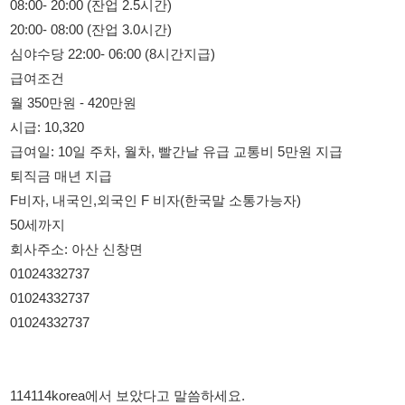
월 350만원 - 420만원
시급: 10,320
급여일: 10일 주차, 월차, 빨간날 유급 교통비 5만원 지급
퇴직금 매년 지급
F비자, 내국인,외국인 F 비자(한국말 소통가능자)
50세까지
회사주소: 아산 신창면
01024332737
01024332737
01024332737
114114korea에서 보았다고 말씀하세요.
채용 담당자 정보 열람 시 주의사항
채용 담당자의 개인정보(이름, 연락처)는 "개인정보 보호법" 제15조