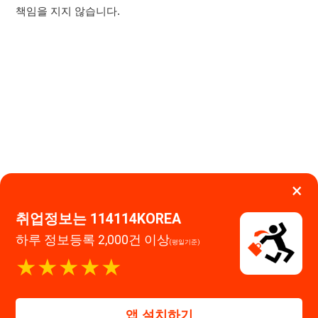
×
취업정보는 114114KOREA
하루 정보등록 2,000건 이상
(평일기준)
이용약관
개인정보처리방침
임금체불사업주
★★★★★
고객센터 문의 남기기
114114구인구직 주식회사
앱 설치하기
대표자 : 장정훈
사업자등록번호 : 440-86-03247
주소 : 인천광역시 연수구 인천타워대로 301, B동 809호
이메일 : 114114korea@naver.com
직업정보제공사업 신고번호 : J1514020250001
통신판매업 신고번호 : 2026-인천연수구-1607
© 114114구인구직. All rights reserved.