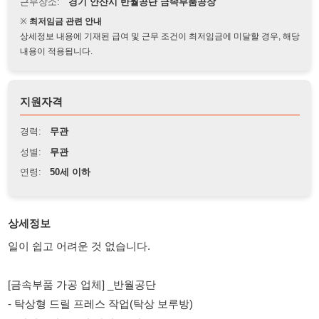
상세정보 내용에 기재된 급여 및 근무 조건이 최저임금에 미달할 경우, 해당
내용이 적용됩니다.
지원자격
경력:
무관
성별:
무관
연령:
50세 이하
상세정보
일이 쉽고 어려운 것 없습니다.
[금속부품 가공 업체] _반월공단
- 탁상형 드릴 프레스 작업(탁상 보루방)
- [성별무관] [50세 까지][주간]
- [초보가능] [경력자우대]
♣ 근무시간