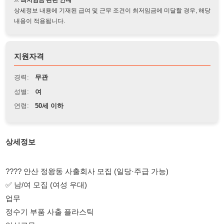
지원자격
경력:
무관
성별:
여
연령:
50세 이하
상세정보
???? 안산 정왕동 사출회사 모집 (일당·주급 가능)
✅ 남/여 모집 (여성 우대)
업무
정수기 부품 사출 플라스틱
입식근무
주간고정
08:00 ~ 19:00
잔업 2시간