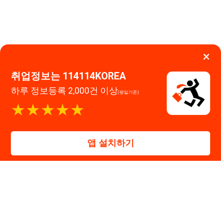
앱 설치하기
대표자 : 장정훈
사업자등록번호 : 440-86-03247
주소 : 인천광역시 연수구 인천타워대로 301, B동 809호
이메일 : 114114korea@naver.com
직업정보제공사업 신고번호 : J1514020250001
통신판매업 신고번호 : 2026-인천연수구-1607
© 114114구인구직. All rights reserved.