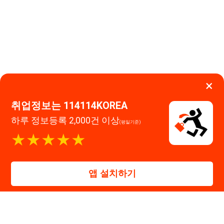
★★★★★
114114구인구직 주식회사
앱 설치하기
대표자 : 장정훈
사업자등록번호 : 440-86-03247
주소 : 인천광역시 연수구 인천타워대로 301, B동 809호
이메일 : 114114korea@naver.com
직업정보제공사업 신고번호 : J1514020250001
통신판매업 신고번호 : 2026-인천연수구-1607
© 114114구인구직. All rights reserved.