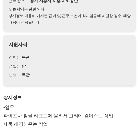
상세정보 내용에 기재된 급여 및 근무 조건이 최저임금에 미달할 경우, 해당
내용이 적용됩니다.
지원자격
경력:
무관
성별:
남
연령:
무관
상세정보
-업무
파이프나 철골 리프트에 올려서 고리에 걸어주는 작업
제품 래핑해주는 작업
-시간
주간 08:30 ~ 20:30(잔업2.5시간)
야간 20:30 ~ 08:30(잔업2.5시간 심야6.5)
일 잘하시면 야간도 투입 가능합니다