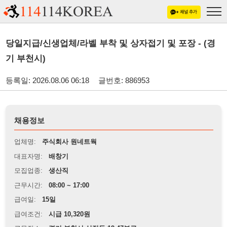
당일지급/신생업체/라벨 부착 및 상자접기 및 포장 - (경
기 부천시)
등록일: 2026.08.06 06:18
글번호: 886953
채용정보
업체명:
주식회사 원네트웍
대표자명:
배창기
모집업종:
생산직
근무시간:
08:00 ~ 17:00
급여일:
15일
급여조건:
시급 10,320원
근무장소:
경기 부천시 삼정동 19-47부근
※
최저임금 관련 안내