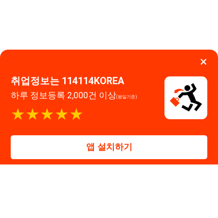
★★★★★
0507-1488-0453
고객센터:
운영시간: 09:00 ~ 18:00 (주말·공휴일 휴무)
앱 설치하기
114114구인구직 주식회사
대표자 : 장정훈
사업자등록번호 : 440-86-03247
주소 : 인천광역시 연수구 인천타워대로 301, B동 809호
이메일 : 114114korea@naver.com
직업정보제공사업 신고번호 : J1514020250001
통신판매업 신고번호 : 2026-인천연수구-1607
© 114114구인구직. All rights reserved.