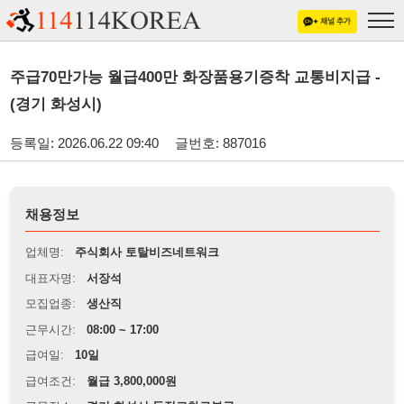
주급70만가능 월급400만 화장품용기증착 교통비지급 -
(경기 화성시)
등록일: 2026.06.22 09:40
글번호: 887016
채용정보
업체명:
주식회사 토탈비즈네트워크
대표자명:
서장석
모집업종:
생산직
근무시간:
08:00 ~ 17:00
급여일:
10일
급여조건:
월급 3,800,000원
근무장소:
경기 화성시 독정교차로부근
※
최저임금 관련 안내