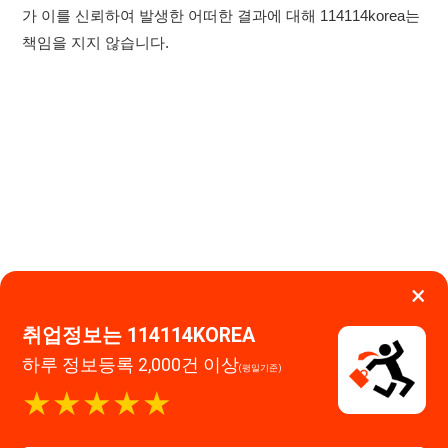
×
취업정보는 114114KOREA
하루 정보등록 2,000건 이상
(평일기준)
이용약관
개인정보처리방침
임금체불사업주
★★★★★
고객센터 문의 남기기
114114구인구직 주식회사
앱 설치하기
대표자 : 장정훈
사업자등록번호 : 440-86-03247
주소 : 인천광역시 연수구 인천타워대로 301, B동 809호
이메일 : 114114korea@naver.com
직업정보제공사업 신고번호 : J1514020250001
통신판매업 신고번호 : 2026-인천연수구-1607
© 114114구인구직. All rights reserved.