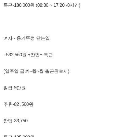
- 532,560원 +잔업+ 특근
(일주일 급여 -월~월 출근완료시)
일급-9만원
주휴-82 ,560원
잔업-33,750
특근-135,000원
잔업, 특근가능자
장기근무자 지원가능