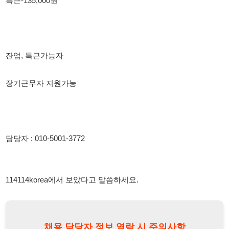
담당자 : 010-5001-3772
114114korea에서 보았다고 말씀하세요.
채용 담당자 정보 열람 시 주의사항
채용 담당자의 개인정보(이름, 연락처)는 "개인정보 보호법" 제15조
및 제17조에 따라 채용 및 취업의 목적을 위해 제공된 정보입니다.
이를 채용 및 취업 이외의 목적으로 무단 사용, 복제, 배포, 또는 제3
자에게 제공할 경우 "개인정보 보호법" 제70조에 의거하여
10년 이
하의 징역 또는 1억원 이하의 벌금
에 처할 수 있음을 엄중히 경고합
니다.
개인정보보호법
채용담당자
상세 보기
정보 열람하기