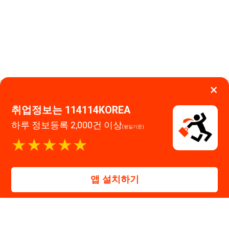
앱 설치하기
대표자 : 장정훈
사업자등록번호 : 440-86-03247
주소 : 인천광역시 연수구 인천타워대로 301, B동 809호
이메일 : 114114korea@naver.com
직업정보제공사업 신고번호 : J1514020250001
통신판매업 신고번호 : 2026-인천연수구-1607
© 114114구인구직. All rights reserved.