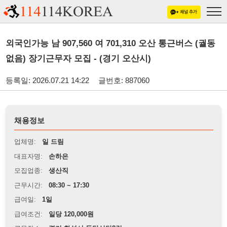
외국인가능 남 907,560 여 701,310 오산 통근버스 (궐동
없음) 장기근무자 모집 - (경기 오산시)
등록일: 2026.07.21 14:22
글번호: 887060
채용정보
업체명:
일 드림
대표자명:
손하은
모집업종:
생산직
근무시간:
08:30 ~ 17:30
급여일:
1일
급여조건:
일당 120,000원
근무장소:
경기 화성시 동탄산단8길
※
최저임금 관련 안내