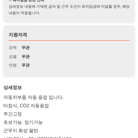
지원자격
경력:
무관
성별:
무관
연령:
무관
상세정보
자동차부품 자동 용접 입니다.
타점식, CO2 자동용접
주간고정
초보가능. 장기가능
근무지 화성 팔탄
시간 08시 ~ 20시30분(잔업3시간)
급여 월350만~400만
시급 10,320원/주휴.연차수당
주급가능. 가불가능