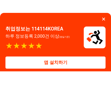
앱 설치하기
114114구인구직 주식회사
대표자 : 장정훈
사업자등록번호 : 440-86-03247
주소 : 인천광역시 연수구 인천타워대로 301, B동 809호
이메일 : 114114korea@naver.com
직업정보제공사업 신고번호 : J1514020250001
통신판매업 신고번호 : 2026-인천연수구-1607
© 114114구인구직. All rights reserved.