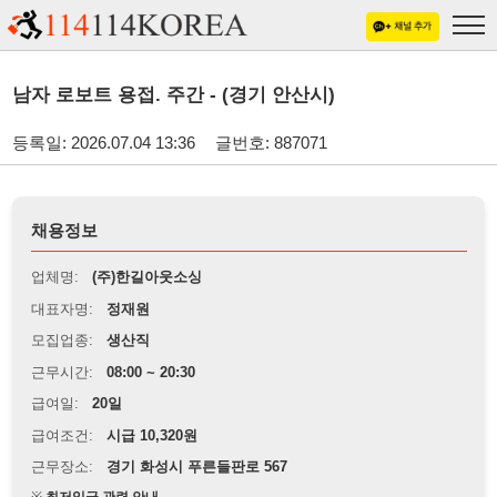
남자 로보트 용접. 주간 - (경기 안산시)
등록일: 2026.07.04 13:36
글번호: 887071
채용정보
업체명:
(주)한길아웃소싱
대표자명:
정재원
모집업종:
생산직
근무시간:
08:00 ~ 20:30
급여일:
20일
급여조건:
시급 10,320원
근무장소:
경기 화성시 푸른들판로 567
※
최저임금 관련 안내
상세정보 내용에 기재된 급여 및 근무 조건이 최저임금에 미달할 경우, 해당
내용이 적용됩니다.