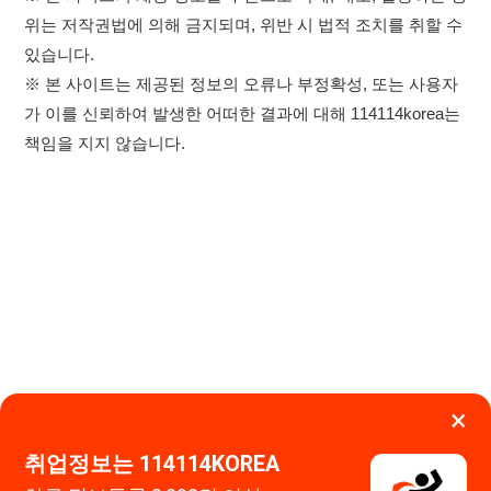
×
이용약관
개인정보처리방침
임금체불사업주
취업정보는 114114KOREA
하루 정보등록 2,000건 이상
고객센터 문의 남기기
(평일기준)
★★★★★
114114구인구직 주식회사
앱 설치하기
대표자 : 장정훈
사업자등록번호 : 440-86-03247
주소 : 인천광역시 연수구 인천타워대로 301, B동 809호
이메일 : 114114korea@naver.com
직업정보제공사업 신고번호 : J1514020250001
통신판매업 신고번호 : 2026-인천연수구-1607
© 114114구인구직. All rights reserved.