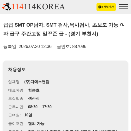
급급 SMT OP남자. SMT 검사,목시검사, 초보도 가능 여
자 급구 주간고정 일꾸준 급 - (경기 부천시)
등록일: 2026.07.20 12:36
글번호: 887096
채용정보
업체명:
(주)디에스앤탑
대표자명:
한승호
모집업종:
생산직
근무시간:
08:30 ~ 17:30
급여일:
10일
급여조건:
협의 가능
근무장소:
경기 부천시 오정구 삼작로 22, 102동 4층 (부천테크노
파크)