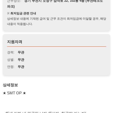
※
최저임금 관련 안내
상세정보 내용에 기재된 급여 및 근무 조건이 최저임금에 미달할 경우, 해당
내용이 적용됩니다.
지원자격
경력:
무관
성별:
무관
연령:
무관
상세정보
★ SMT OP ★
- 45세 이하 내.외국인 남자 (F비자, 한국말 가능자)
- 삼성.한화 SMT 경력자 환영
- 타회사 SMT 라도 3~6개월 이상 경력자면 지원 가능
- 주간고정 근무