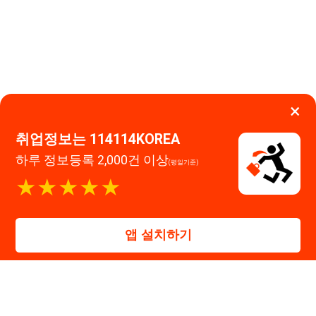
하루 정보등록 2,000건 이상
(평일기준)
이용약관
개인정보처리방침
임금체불사업주
★★★★★
고객센터 문의 남기기
앱 설치하기
114114구인구직 주식회사
대표자 : 장정훈
사업자등록번호 : 440-86-03247
주소 : 인천광역시 연수구 인천타워대로 301, B동 809호
이메일 : 114114korea@naver.com
직업정보제공사업 신고번호 : J1514020250001
통신판매업 신고번호 : 2026-인천연수구-1607
© 114114구인구직. All rights reserved.