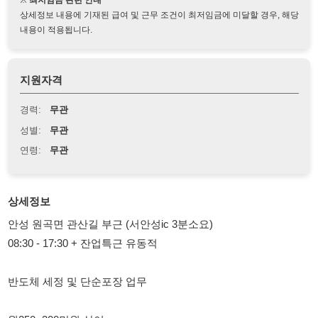
지원자격
경력:
무관
성별:
무관
연령:
무관
상세정보
안성 원곡면 관산길 부근 (서안성ic 3분소요)
08:30 - 17:30 + 잔업특근 유동적
반도체 세정 및 단순포장 업무
월250~300만원 상이
유류비 10만원 식대 20만원 추가지급
전액 주급 및 가불 지원