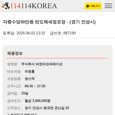
각종수당30만원 반도체세정포장 - (경기 안성시)
등록일: 2026.08.03 13:32
글번호: 887190
채용정보
업체명:
주식회사 씨앤피코퍼레이션
대표자명:
차원홍
모집업종:
생산직
근무시간:
08:30 ~ 17:30
급여일:
15일
급여조건:
월급 3,000,000원
근무장소:
경기 안성시 원곡면 관산길 25
※
최저임금 관련 안내
상세정보 내용에 기재된 급여 및 근무 조건이 최저임금에 미달할 경우, 해당
내용이 적용됩니다.