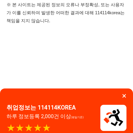
×
취업정보는 114114KOREA
하루 정보등록 2,000건 이상
이용약관
개인정보처리방침
임금체불사업주
(평일기준)
★★★★★
고객센터 문의 남기기
114114구인구직 주식회사
앱 설치하기
대표자 : 장정훈
사업자등록번호 : 440-86-03247
주소 : 인천광역시 연수구 인천타워대로 301, B동 809호
이메일 : 114114korea@naver.com
직업정보제공사업 신고번호 : J1514020250001
통신판매업 신고번호 : 2026-인천연수구-1607
© 114114구인구직. All rights reserved.