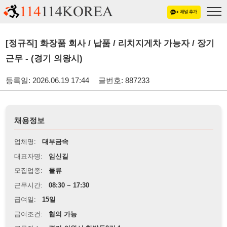
[정규직] 화장품 회사 / 납품 / 리치지게차 가능자 / 장기
근무 - (경기 의왕시)
등록일: 2026.06.19 17:44
글번호: 887233
채용정보
업체명:
대부금속
대표자명:
임신길
모집업종:
물류
근무시간:
08:30 ~ 17:30
급여일:
15일
급여조건:
협의 가능
근무장소:
경기 의왕시 한밭들2길 1
※
최저임금 관련 안내