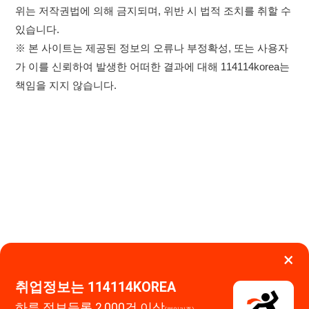
×
취업정보는 114114KOREA
하루 정보등록 2,000건 이상
이용약관
개인정보처리방침
임금체불사업주
(평일기준)
★★★★★
고객센터 문의 남기기
114114구인구직 주식회사
앱 설치하기
대표자 : 장정훈
사업자등록번호 : 440-86-03247
주소 : 인천광역시 연수구 인천타워대로 301, B동 809호
이메일 : 114114korea@naver.com
직업정보제공사업 신고번호 : J1514020250001