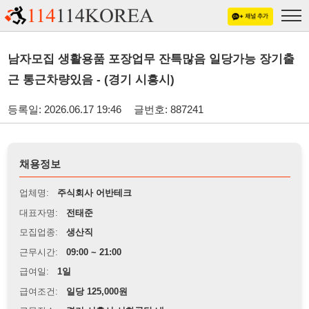
남자모집 생활용품 포장업무 잔특많음 일당가능 장기출
근 통근차량있음 - (경기 시흥시)
등록일: 2026.06.17 19:46
글번호: 887241
채용정보
업체명:
주식회사 어반테크
대표자명:
전태준
모집업종:
생산직
근무시간:
09:00 ~ 21:00
급여일:
1일
급여조건:
일당 125,000원
근무장소:
경기 시흥시 시화공단 내
※
최저임금 관련 안내