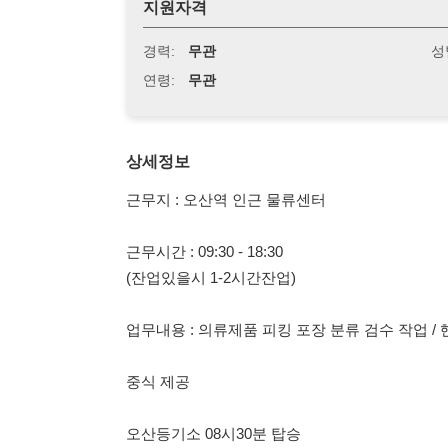
연령:
무관
상세정보
근무지 : 오산역 인근 물류센터
근무시간 : 09:30 - 18:30
(잔업있을시 1-2시간잔업)
업무내용 : 의류제품 피킹 포장 분류 검수 작업 / 핸드수동
중식 제공
오산등기소 08시30분 탑승
오산역 08시40분 탑승
일급 10만+@ 당일지급
010-5078-9883 박차장한테 지원하기