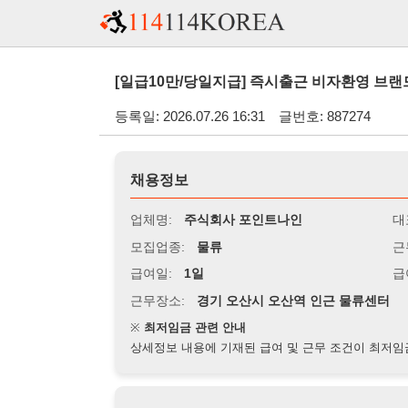
[일급10만/당일지급] 즉시출근 비자환영 브랜드의류물류
등록일: 2026.07.26 16:31
글번호: 887274
채용정보
업체명:
주식회사 포인트나인
대표자명:
모집업종:
물류
근무시간:
0
급여일:
1일
급여조건:
일
근무장소:
경기 오산시 오산역 인근 물류센터
※
최저임금 관련 안내
상세정보 내용에 기재된 급여 및 근무 조건이 최저임금에 미달할 
지원자격
경력:
무관
성별:
무관