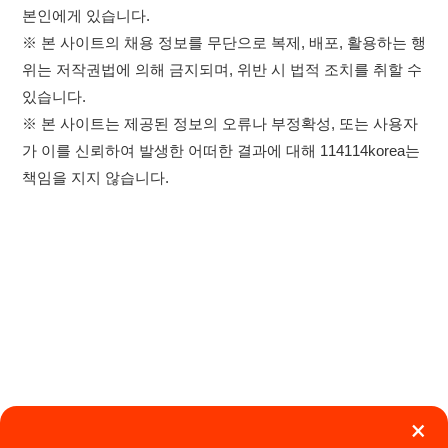
×
취업정보는 114114KOREA
이용약관
개인정보처리방침
임금체불사업주
하루 정보등록 2,000건 이상
(평일기준)
★★★★★
고객센터 문의 남기기
114114구인구직 주식회사
앱 설치하기
대표자 : 장정훈
사업자등록번호 : 440-86-03247
주소 : 인천광역시 연수구 인천타워대로 301, B동 809호