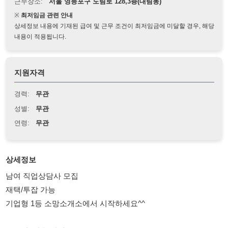
상세정보 내용에 기재된 급여 및 근무 조건이 최저임금에 미달할 경우, 해당
내용이 적용됩니다.
지원자격
경력:
무관
성별:
무관
연령:
무관
상세정보
남여 직업상담사 모집
재택/투잡 가능
기업형 1등 소망소개소에서 시작하세요^^
근무지: 서울 대림동
시간: 출퇴근 자유 / 주5일
나이: 28세~59세 (초보,동반가능)
육아맘 환영 / 짧게 일하고 싶은분 추천