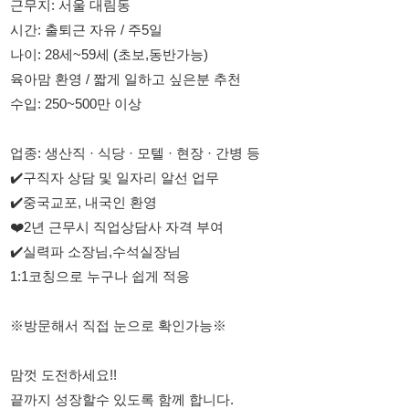
수입: 250~500만 이상
업종: 생산직 · 식당 · 모텔 · 현장 · 간병 등
✔️구직자 상담 및 일자리 알선 업무
✔️중국교포, 내국인 환영
❤️2년 근무시 직업상담사 자격 부여
✔️실력파 소장님,수석실장님
1:1코칭으로 누구나 쉽게 적응
※방문해서 직접 눈으로 확인가능※
맘껏 도전하세요!!
끝까지 성장할수 있도록 함께 합니다.
차실장: 010-8313-0257
위챗: mihyang515
카톡: miye88