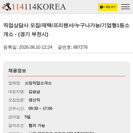
직업상담사 모집/재택/프리랜서/누구나가능/기업형1등소
개소 - (경기 부천시)
등록일: 2026.08.10 12:24
글번호: 887276
채용정보
업체명:
소망직업소개소
대표자명:
김승남
모집업종:
생산직
근무시간:
09:30 ~ 17:00
급여일:
5일
급여조건:
협의 가능
근무장소:
서울 영등포구 도림로 128,3층(대림동)
※
최저임금 관련 안내