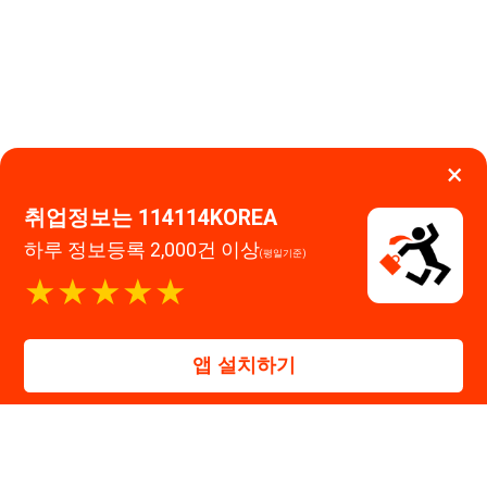
하루 정보등록 2,000건 이상
(평일기준)
이용약관
개인정보처리방침
임금체불사업주
★★★★★
고객센터 문의 남기기
앱 설치하기
114114구인구직 주식회사
대표자 : 장정훈
사업자등록번호 : 440-86-03247
주소 : 인천광역시 연수구 인천타워대로 301, B동 809호
이메일 : 114114korea@naver.com
직업정보제공사업 신고번호 : J1514020250001
통신판매업 신고번호 : 2026-인천연수구-1607
© 114114구인구직. All rights reserved.