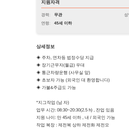
연령:
45세 이하
상세정보
◈ 주차, 연차등 법정수당 지급
◈ 장기근무자(월급) 우대
◈ 통근차량운행 (사무실 앞)
◈ 초보자 가능 (외국인 대 환영합니다)
◈ 가불&주급도 가능
*지그작업 (남 자)
업무 시간: 08:30~20:30(2.5 h) , 잔업 있음
지원 나이: 만 45세 이하 , 내 / 외국인 가능
작업 복장 : 제전복 상하 제전화 제전모
업무 : 제품 안착 및 탈착 (단순 반복적인 작업)
*김이사 : 010 4156 1259
(출퇴근 가능 / 기숙사 협의)