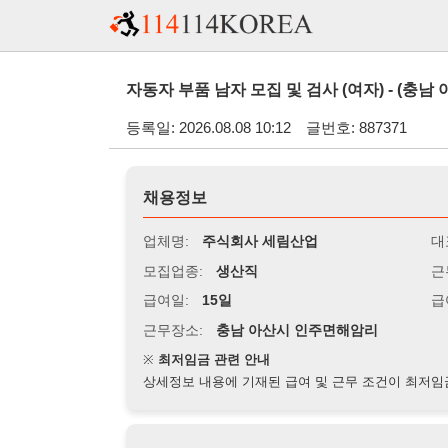
자동자 부품 남자 모집 및 검사 (여자) - (충남 아산시)
등록일: 2026.08.08 10:12
글번호: 887371
채용정보
업체명:
주식회사 세림산업
대표자명:
모집업종:
생산직
근무시간:
0
급여일:
15일
급여조건:
시
근무장소:
충남 아산시 인주면해암리
※
최저임금 관련 안내
상세정보 내용에 기재된 급여 및 근무 조건이 최저임금에 미달할 
지원자격
경력:
무관
성별:
남