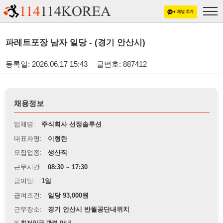
파레트포장 남자 일당 - (경기 안산시)
등록일: 2026.06.17 15:43
글번호: 887412
채용정보
업체명:
주식회사 선정솔루션
대표자명:
이형란
모집업종:
생산직
근무시간:
08:30 ~ 17:30
급여일:
1일
급여조건:
일당 93,000원
근무장소:
경기 안산시 반월공단내위치
※
최저임금 관련 안내
상세정보 내용에 기재된 급여 및 근무 조건이 최저임금에 미달할 경우, 해당
내용이 적용됩니다.