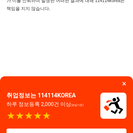
×
취업정보는 114114KOREA
하루 정보등록 2,000건 이상
(평일기준)
★★★★★
이용약관
개인정보처리방침
임금체불사업주
고객센터 문의 남기기
앱 설치하기
114114구인구직 주식회사
대표자 : 장정훈
사업자등록번호 : 440-86-03247
주소 : 인천광역시 연수구 인천타워대로 301, B동 809호
이메일 : 114114korea@naver.com
직업정보제공사업 신고번호 : J1514020250001