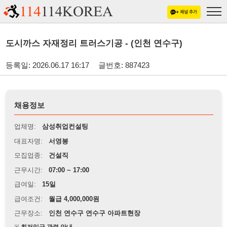
도시까스 자재정리 트러스기공 - (인천 연수구)
등록일: 2026.06.17 16:17
글번호: 887423
채용정보
업체명:
삼성취업컨설팅
대표자명:
서영봉
모집업종:
건설직
근무시간:
07:00 ~ 17:00
급여일:
15일
급여조건:
월급 4,000,000원
근무장소:
인천 연수구 연수구 아파트현장
※
최저임금 관련 안내
상세정보 내용에 기재된 급여 및 근무 조건이 최저임금에 미달할 경우, 해당
내용이 적용됩니다.