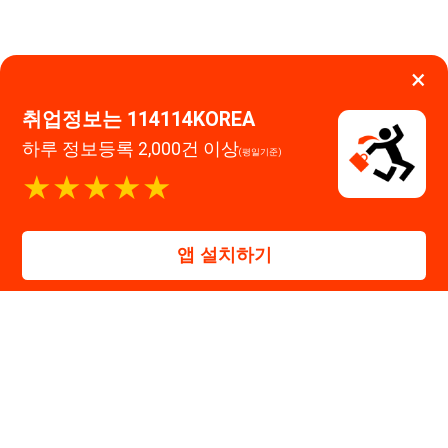
앱 설치하기
114114구인구직 주식회사
대표자 : 장정훈
사업자등록번호 : 440-86-03247
주소 : 인천광역시 연수구 인천타워대로 301, B동 809호
이메일 : 114114korea@naver.com
직업정보제공사업 신고번호 : J1514020250001
통신판매업 신고번호 : 2026-인천연수구-1607
© 114114구인구직. All rights reserved.