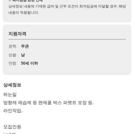
지원자격
경력:
무관
성별:
남
연령:
50세 이하
상세정보
하는일
방향제 제습제 등 완제품 박스 파렛트 포장 등.
라인작업.
모집인원
남 1명
일급 매일매일 지급
8시간 120,000원