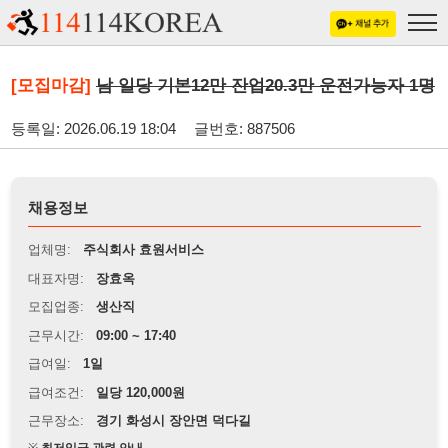
[모집마감]
남 일당 기본12만 잔업20.3만 운전가능자 1명
등록일: 2026.06.19 18:04
글번호: 887506
채용정보
업체명:
주식회사 효원서비스
대표자명:
장효옥
모집업종:
생산직
근무시간:
09:00 ~ 17:40
급여일:
1일
급여조건:
일당 120,000원
근무장소:
경기 화성시 장안면 덕다길
※
최저임금 관련 안내
상세정보 내용에 기재된 급여 및 근무 조건이 최저임금에 미달할 경우, 해당
내용이 적용됩니다.