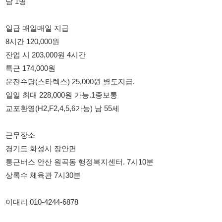
잔업 시 203,000원 4시간
특근 174,000원
운전수당(스타렉스) 25,000원 별도지급.
일일 최대 228,000원 가능.1종보통
교포환영(H2,F2,4,5,6가능) 남 55세
근무장소
경기도 화성시 장안면
통근버스 안산 원곡동 행정복지센터. 7시10분
상록수 체육관 7시30분
이대리 010-4244-6878
114114korea에서 보았다고 말씀하세요.