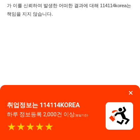
×
취업정보는 114114KOREA
하루 정보등록 2,000건 이상
(평일기준)
★★★★★
이용약관
개인정보처리방침
임금체불사업주
고객센터 문의 남기기
앱 설치하기
114114구인구직 주식회사
대표자 : 장정훈
사업자등록번호 : 440-86-03247
주소 : 인천광역시 연수구 인천타워대로 301, B동 809호
이메일 : 114114korea@naver.com
직업정보제공사업 신고번호 : J1514020250001