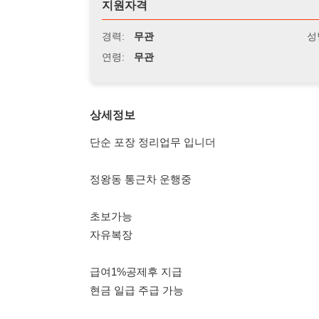
연령:
무관
상세정보
단순 포장 정리업무 입니더
정왕동 통근차 운행중
초보가능
자유복장
급여1%공제후 지급
현금 일급 주급 가능
010 6229 4747
이팀장
010 6229 4747
이팀장