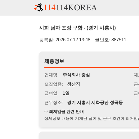
시화 남자 포장 구함 - (경기 시흥시)
등록일: 2026.07.12 13:48
글번호: 887511
채용정보
업체명:
주식회사 중심
대표자명:
모집업종:
생산직
근무시간:
0
급여일:
1일
급여조건:
시
근무장소:
경기 시흥시 시화공단 성곡동
※
최저임금 관련 안내
상세정보 내용에 기재된 급여 및 근무 조건이 최저임금에 미달할 
지원자격
경력:
무관
성별:
남