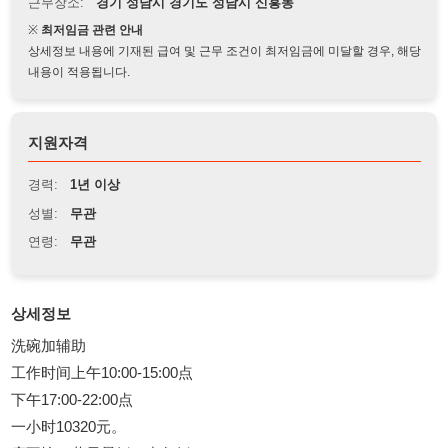
상세정보 내용에 기재된 급여 및 근무 조건이 최저임금에 미달할 경우, 해당
내용이 적용됩니다.
지원자격
경력:
1년 이상
성별:
무관
연령:
무관
상세정보
洗碗加辅助
工作时间上午10:00-15:00点
下午17:00-22:00点
一小时10320元。
店不忙。共早晨饭。中午饭。
有意者联系电话：01076805998