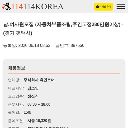
남.여사원모집 (자동차부품조립,주간고정280만원이상) -
(경기 평택시)
등록일: 2026.06.18 08:53
글번호: 887556
채용정보
업체명:
주식회사 휴먼코어
대표자명:
강소영
모집업종:
생산직
근무시간:
08:30 ~ 18:00
급여일:
15일
급여조건:
시급 10,320원
근무장소:
경기 평택시 모곡동438-5
※
최저임금 관련 안내