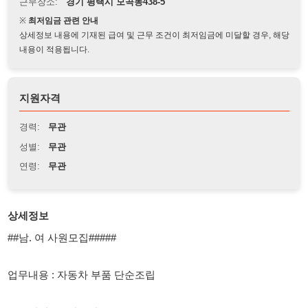
상세정보 내용에 기재된 급여 및 근무 조건이 최저임금에 미달할 경우, 해당
내용이 적용됩니다.
지원자격
경력:
무관
성별:
무관
연령:
무관
상세정보
##남. 여 사원모집#####
업무내용 : 자동차 부품 단순조립
근무형태 : 주간고정
근무시간 :08:30~17:30
잔업시 20:00 (2시간잔업)