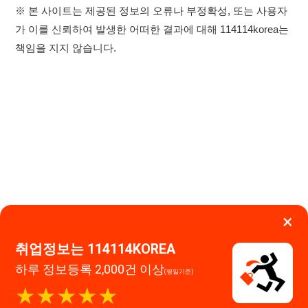
×
취업정보는 114114KOREA
하루 정보등록 2,000건 이상
이용약관
개인정보처리방침
임금체불사업주
(평일기준)
★★★★★
고객센터 문의 남기기
114114구인구직 주식회사
앱 설치하기
대표자 : 장정훈
사업자등록번호 : 440-86-03247
주소 : 인천광역시 연수구 인천타워대로 301, B동 809호
이메일 : 114114korea@naver.com
직업정보제공사업 신고번호 : J1514020250001
통신판매업 신고번호 : 2026-인천연수구-1607
© 114114구인구직. All rights reserved.