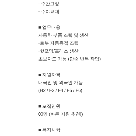
-로봇 자동용접 조립
-핫포밍/프레스 생산
초보자도 가능 (단순 반복 작업)
■ 지원자격
내국인 및 외국인 가능
(H2 / F2 / F4 / F5 / F6)
■ 모집인원
00명 (빠른 지원 추천!)
■ 복지사항
✔ 3식 제공
✔ 4대보험
✔ 기숙사
✔ 퇴직금
✔ 명절 떡값 (구정/추석)
✔ 연차
✔ 통근버스 (천안 / 아산 2노선)