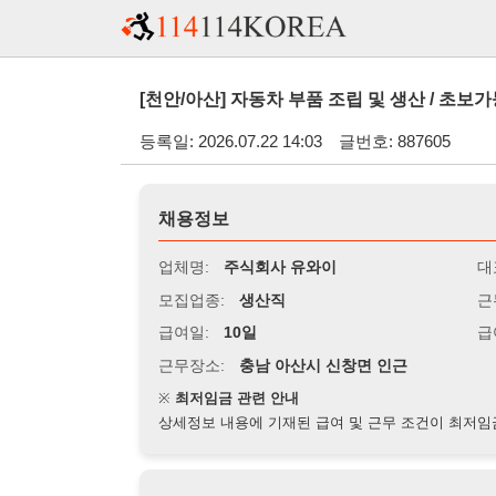
[천안/아산] 자동차 부품 조립 및 생산 / 초보가능 / 외국인
등록일: 2026.07.22 14:03
글번호: 887605
채용정보
업체명:
주식회사 유와이
대표자명:
모집업종:
생산직
근무시간:
0
급여일:
10일
급여조건:
시
근무장소:
충남 아산시 신창면 인근
※
최저임금 관련 안내
상세정보 내용에 기재된 급여 및 근무 조건이 최저임금에 미달할 
지원자격
경력:
무관
성별:
무관