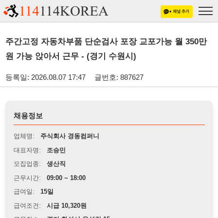
주간고정 자동차부품 단순검사 포장 교포가능 월 350만
원 가능 앉아서 근무 - (경기 수원시)
등록일: 2026.08.07 17:47
글번호: 887627
채용정보
업체명:
주식회사 경동컴퍼니
대표자명:
조승민
모집업종:
생산직
근무시간:
09:00 ~ 18:00
급여일:
15일
급여조건:
시급 10,320원
근무장소:
경기 화성시 온석길 15
※
최저임금 관련 안내