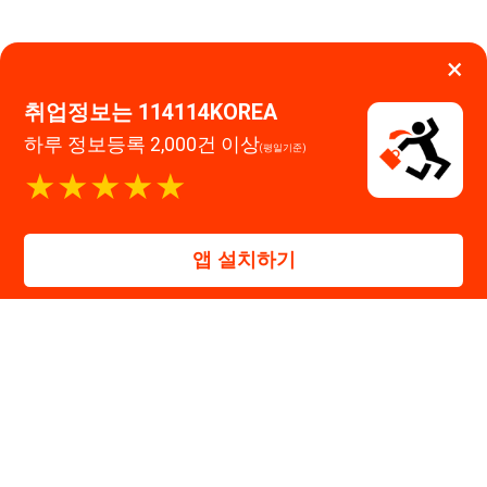
대표자 : 장정훈
사업자등록번호 : 440-86-03247
주소 : 인천광역시 연수구 인천타워대로 301, B동 809호
이메일 : 114114korea@naver.com
직업정보제공사업 신고번호 : J1514020250001
통신판매업 신고번호 : 2026-인천연수구-1607
© 114114구인구직. All rights reserved.