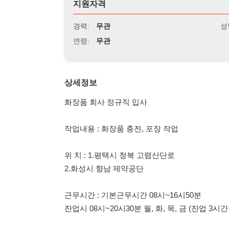
연령:
무관
상세정보
화장품 회사 정규직 입사
작업내용 : 화장품 충전, 포장 작업
위 치 : 1.평택시 청북 고렴산단로
2.화성시 향남 제약공단
근무시간 : 기본근무시간 08시~16시50분
잔업시 08시~20시30분 월, 화, 목, 금 (잔업 3시간 필수)
급 여 : 시급 10650원 (잔업포함 급여 평균 300만원 내)
월 2,225,850원+잔업@
만근시 10만원 추가 지급 (입사후 2개월간)
상여금 200%지급 (매년 4회 분납지급, 3개월이상 재직자)