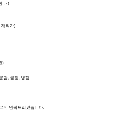
, 병점
락드리겠습니다.
의사항
제15조 및 제17조에 따라 채용
또는 제3자에게 제공할 경우 "개인
억원 이하의 벌금
에 처할 수 있음을