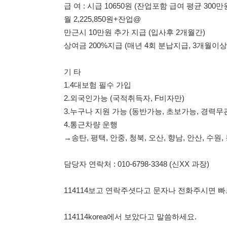
기 타
1.4대보험 필수 가입
2.외국인가능 (국적취득자, F비자만)
3.누구나 지원 가능 (동반가능, 초보가능, 경력무관)
4.통근차량 운행
→송탄, 평택, 안중, 청북, 오산, 향남, 안산, 수원, 봉담, 금정
담당자 연락처 : 010-6798-3348 (신XX 과장)
114114보고 연락주셧다고 문자나 전화주시면 빠르게 연
114114korea에서 보았다고 말씀하세요.
채용 담당자 정보 열람 시 주
채용 담당자의 개인정보(이름, 연락처)는 "개인정보 보호법" 
및 취업의 목적을 위해 제공된 정보입니다.
이를 채용 및 취업 이외의 목적으로 무단 사용, 복제, 배포, 
정보 보호법" 제70조에 의거하여
10년 이하의 징역 또는 1
엄중히 경고합니다.