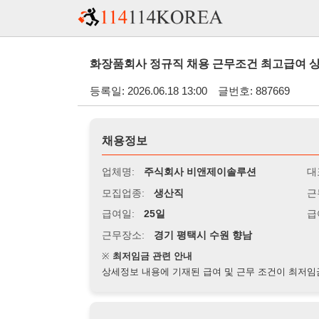
화장품회사 정규직 채용 근무조건 최고급여 상여금 지급 청
등록일: 2026.06.18 13:00
글번호: 887669
채용정보
업체명:
주식회사 비앤제이솔루션
대표자명:
모집업종:
생산직
근무시간:
0
급여일:
25일
급여조건:
시
근무장소:
경기 평택시 수원 향남
※
최저임금 관련 안내
상세정보 내용에 기재된 급여 및 근무 조건이 최저임금에 미달할 
지원자격
경력:
무관
성별:
여